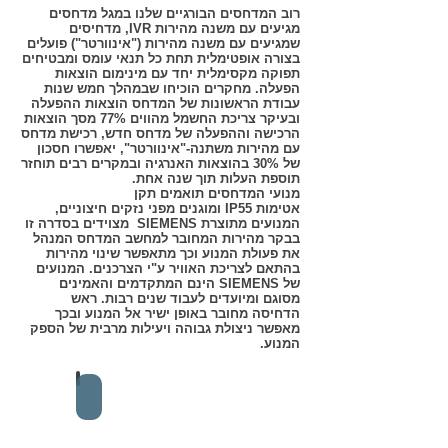
רוב המדחסים הבורגיים שלנו במגל מדחסים
מגיעים עם משנה מהירות IVR, מדחיסים
שמגיעים עם משנה מהירות
("אינוורטר") פועלים
בצורה
אופטימלית
תחת כל תנאי עומס ומבטיחים
תפוקה
מקסימלית
יחד עם מינימום הוצאות
הפעלה. מחקרים הוכיחו שבמהלך חמש שנות
עבודת הראשונות של המדחס הוצאות ההפעלה
ובעיקר צריכת החשמל מהווים 77% מסך הוצאות
הרכישה וההפעלה של מדחס חדש, רכישת מדחס
עם מהירות משתנה-"אינוורטר", יאפשרו חסכון
של 30% בהוצאות האנרגיה ובמקרים רבים תוחזר
תוספת העלות תוך שנה אחת.
מנועי המדחסים תואמים תקן
אטימות IP55 ומוגנים מפני נזקים חיצוניים,
המנועים מתוצרת SIEMENS
מצוידים
בסדרה זו
בבקר מהירות המחובר למחשב המדחס המנהל
את פעולת המנוע וכך מתאפשר שינוי מהירות
בהתאם לצריכת האוויר ע"י הצרכנים. המנועים
של SIEMENS הינם המתקדמים והאמינים
מסוגם ומיועדים לעבוד שנים רבות. ראש
הדחיסה מחובר באופן ישיר אל המנוע ובכך
מאפשר ניצולת גבוהה ויעילות מרבית של הספק
המנוע.
מדחסים בוכנתיים